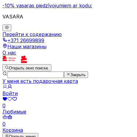
-10% vasaras piedzīvojumiem ar kodu:
VASARA
Перейти к содержанию
+371 26699899
Наши магазины
О нас
Открыть окно поиска.
Закрыть
У меня есть подарочная карта
Войти
0
Любимые
0
Корзина
Открыть меню