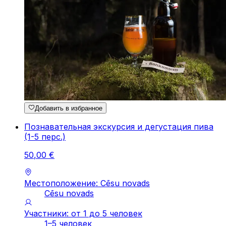
Добавить в избранное
Познавательная экскурсия и дегустация пива
(1-5 перс.)
50
,
00
€
Местоположение: Cēsu novads
Cēsu novads
Участники: от 1 до 5 человек
1–5 человек