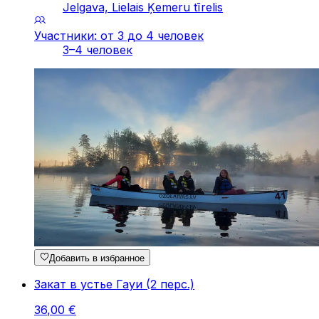
Jelgava, Lielais Ķemeru tīrelis
Участники: от 3 до 4 человек
3–4 человек
Добавить в избранное
Закат в устье Гауи (2 перc.)
36
,
00
€