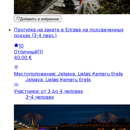
Добавить в избранное
Прогулка на закате в Елгаве на подсвеченных
лодках (3-4 перс.)
10
Отличный
(
1
)
40
,
00
€
Местоположение: Jelgava, Lielais Ķemeru tīrelis
Jelgava, Lielais Ķemeru tīrelis
Участники: от 3 до 4 человек
3–4 человек