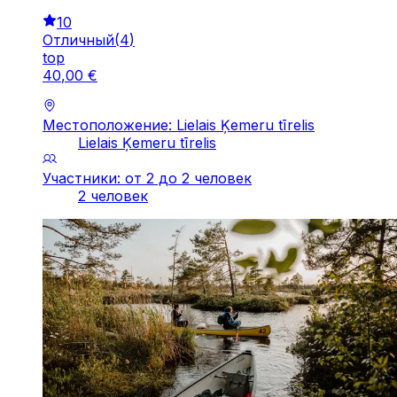
10
Отличный
(
4
)
top
40
,
00
€
Местоположение: Lielais Ķemeru tīrelis
Lielais Ķemeru tīrelis
Участники: от 2 до 2 человек
2 человек