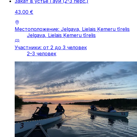
Закат в устье Гауи (2-3 перc.)
43
,
00
€
Местоположение: Jelgava, Lielais Ķemeru tīrelis
Jelgava, Lielais Ķemeru tīrelis
Участники: от 2 до 3 человек
2–3 человек