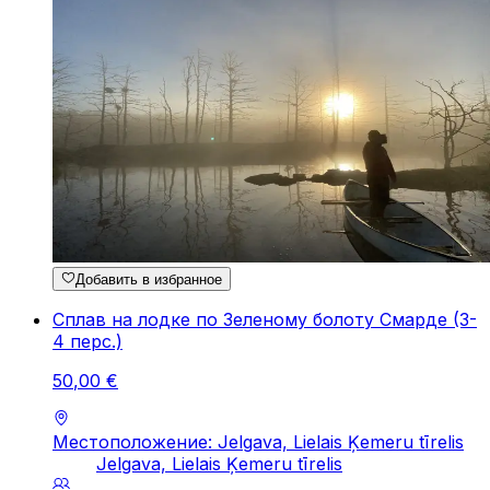
Добавить в избранное
Сплав на лодке по Зеленому болоту Смарде (3-
4 перc.)
50
,
00
€
Местоположение: Jelgava, Lielais Ķemeru tīrelis
Jelgava, Lielais Ķemeru tīrelis