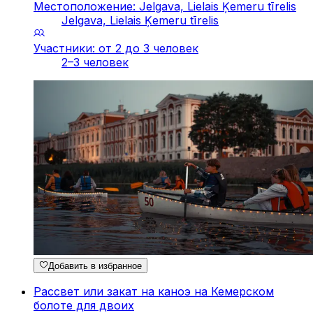
Местоположение: Jelgava, Lielais Ķemeru tīrelis
Jelgava, Lielais Ķemeru tīrelis
Участники: от 2 до 3 человек
2–3 человек
Добавить в избранное
Рассвет или закат на каноэ на Кемерском
болоте для двоих