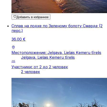
Добавить в избранное
Сплав на лодке по Зеленому болоту Смарде (2
перc.)
36
,
00
€
Местоположение: Jelgava, Lielais Ķemeru tīrelis
Jelgava, Lielais Ķemeru tīrelis
Участники: от 2 до 2 человек
2 человек