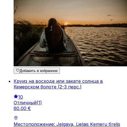
Добавить в избранное
Круиз на восходе или закате солнца в
Кемерском болоте (2-3 перс.)
10
Отличный
(
1
)
60
,
00
€
Местоположение: Jelgava, Lielais Ķemeru tīrelis