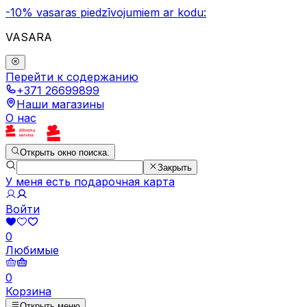
-10% vasaras piedzīvojumiem ar kodu:
VASARA
Перейти к содержанию
+371 26699899
Наши магазины
О нас
Открыть окно поиска.
Закрыть
У меня есть подарочная карта
Войти
0
Любимые
0
Корзина
Открыть меню