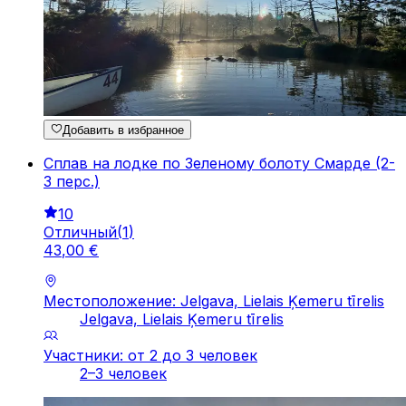
Добавить в избранное
Сплав на лодке по Зеленому болоту Смарде (2-
3 перc.)
10
Отличный
(
1
)
43
,
00
€
Местоположение: Jelgava, Lielais Ķemeru tīrelis
Jelgava, Lielais Ķemeru tīrelis
Участники: от 2 до 3 человек
2–3 человек