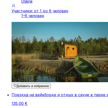
Olaine
Участники: от 1 до 6 человек
1–6 человек
Добавить в избранное
Поездка на вейкборде и отдых в сауне в парке
135
,
00
€