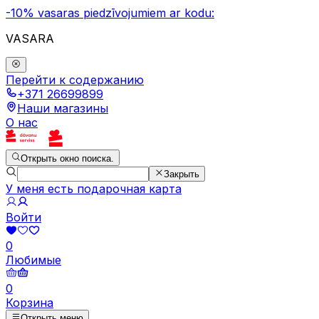
-10% vasaras piedzīvojumiem ar kodu:
VASARA
Перейти к содержанию
+371 26699899
Наши магазины
О нас
Открыть окно поиска.
Закрыть
У меня есть подарочная карта
Войти
0
Любимые
0
Корзина
Открыть меню