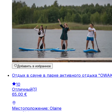
Добавить в избранное
Oтдых в сауне в парке активного отдыха "OWA
10
Отличный
(
1
)
65
,
00
€
Местоположение: Olaine