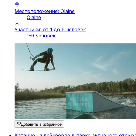
Местоположение: Olaine
Olaine
Участники: от 1 до 6 человек
1–6 человек
Добавить в избранное
Катание на вейкборде в парке активного отдыха 