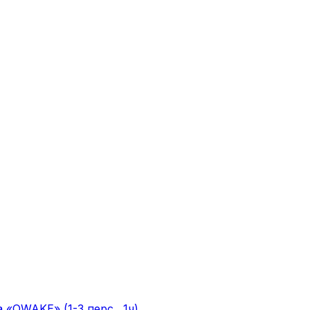
«OWAKE» (1-3 перс., 1ч)