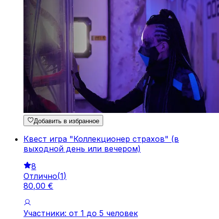
Добавить в избранное
Квест игра "Коллекционер страхов" (в
выходной день или вечером)
8
Отлично
(
1
)
80
,
00
€
Участники: от 1 до 5 человек