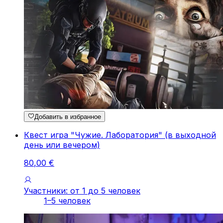
Добавить в избранное
Квест игра "Чужие. Лаборатория" (в выходной
день или вечером)
80
,
00
€
Участники: от 1 до 5 человек
1–5 человек