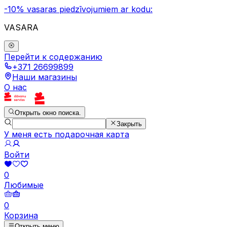
-10% vasaras piedzīvojumiem ar kodu:
VASARA
Перейти к содержанию
+371 26699899
Наши магазины
О нас
Открыть окно поиска.
Закрыть
У меня есть подарочная карта
Войти
0
Любимые
0
Корзина
Открыть меню