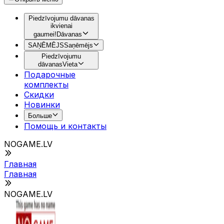
Piedzīvojumu dāvanas
ikvienai
gaumei!
Dāvanas
SAŅĒMĒJS
Saņēmējs
Piedzīvojumu
dāvanas
Vieta
Подарочные
комплекты
Скидки
Новинки
Больше
Помощь и контакты
NOGAME.LV
Главная
Главная
NOGAME.LV