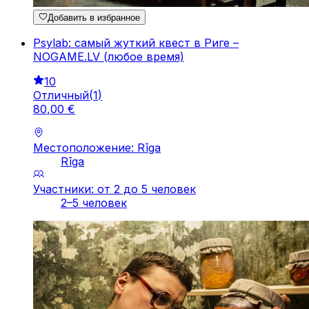
Добавить в избранное
Psylab: самый жуткий квест в Риге –
NOGAME.LV (любое время)
10
Отличный
(
1
)
80
,
00
€
Местоположение: Rīga
Rīga
Участники: от 2 до 5 человек
2–5 человек