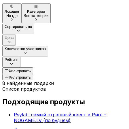
Локация
Kатегории
Но где
Все категории
Сортировать по
Цена
Количество участников
Рейтинг
Фильтровать
Фильтровать
8 найденные подарки
Список продуктов
Подходящие продукты
Psylab: самый страшный квест в Риге –
NOGAME.LV (по будням)