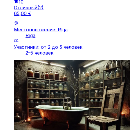
10
Отличный
(
2
)
65
,
00
€
Местоположение: Rīga
Rīga
Участники: от 2 до 5 человек
2–5 человек