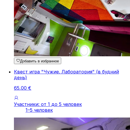
Добавить в избранное
Квест игра "Чужие. Лаборатория" (в будний
день)
65
,
00
€
Участники: от 1 до 5 человек
1–5 человек