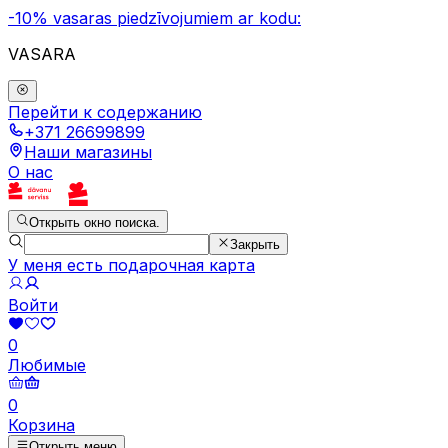
-10% vasaras piedzīvojumiem ar kodu:
VASARA
Перейти к содержанию
+371 26699899
Наши магазины
О нас
Открыть окно поиска.
Закрыть
У меня есть подарочная карта
Войти
0
Любимые
0
Корзина
Открыть меню