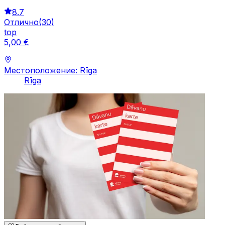
8.7
Отлично
(
30
)
top
5
,
00
€
Местоположение: Rīga
Rīga