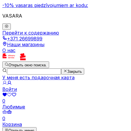
-10% vasaras piedzīvojumiem ar kodu:
VASARA
Перейти к содержанию
+371 26699899
Наши магазины
О нас
Открыть окно поиска.
Закрыть
У меня есть подарочная карта
Войти
0
Любимые
0
Корзина
Открыть меню