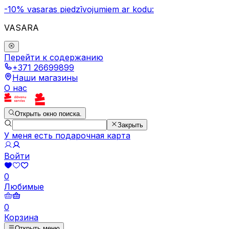
-10% vasaras piedzīvojumiem ar kodu:
VASARA
Перейти к содержанию
+371 26699899
Наши магазины
О нас
Открыть окно поиска.
Закрыть
У меня есть подарочная карта
Войти
0
Любимые
0
Корзина
Открыть меню