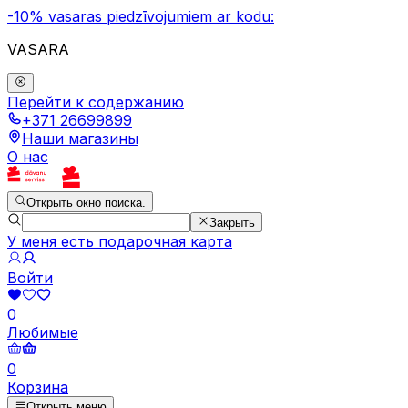
-10% vasaras piedzīvojumiem ar kodu:
VASARA
Перейти к содержанию
+371 26699899
Наши магазины
О нас
Открыть окно поиска.
Закрыть
У меня есть подарочная карта
Войти
0
Любимые
0
Корзина
Открыть меню