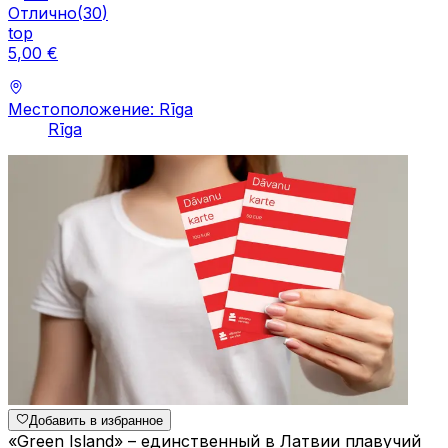
Отлично
(
30
)
top
5
,
00
€
Местоположение: Rīga
Rīga
Добавить в избранное
«Green Island» – единственный в Латвии плавучий