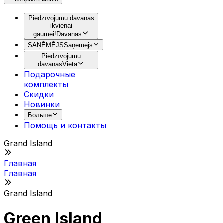
Piedzīvojumu dāvanas
ikvienai
gaumei!
Dāvanas
SAŅĒMĒJS
Saņēmējs
Piedzīvojumu
dāvanas
Vieta
Подарочные
комплекты
Скидки
Новинки
Больше
Помощь и контакты
Grand Island
Главная
Главная
Grand Island
Green Island