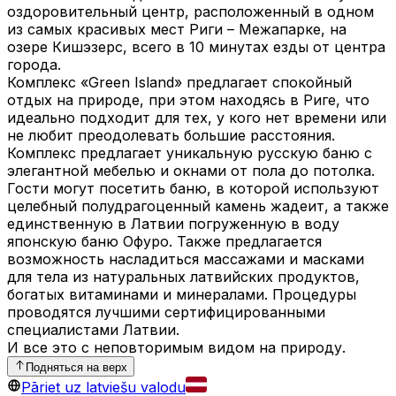
оздоровительный центр, расположенный в одном
из самых красивых мест Риги – Межапарке, на
озере Кишэзерс, всего в 10 минутах езды от центра
города.
Комплекс «Green Island» предлагает спокойный
отдых на природе, при этом находясь в Риге, что
идеально подходит для тех, у кого нет времени или
не любит преодолевать большие расстояния.
Комплекс предлагает уникальную русскую баню с
элегантной мебелью и окнами от пола до потолка.
Гости могут посетить баню, в которой используют
целебный полудрагоценный камень жадеит, а также
единственную в Латвии погруженную в воду
японскую баню Офуро. Также предлагается
возможность насладиться массажами и масками
для тела из натуральных латвийских продуктов,
богатых витаминами и минералами. Процедуры
проводятся лучшими сертифицированными
специалистами Латвии.
И все это с неповторимым видом на природу.
Подняться на верх
Pāriet uz latviešu valodu