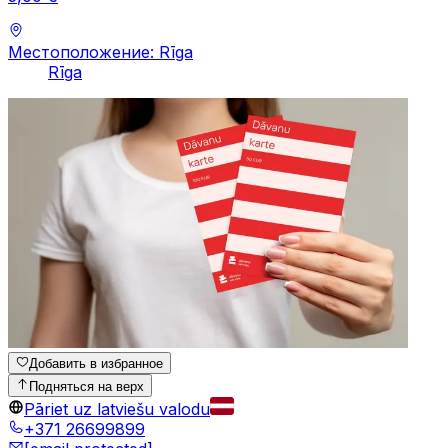
Местоположение: Rīga
Rīga
Добавить в избранное
Подняться на верх
Pāriet uz latviešu valodu
+371 26699899