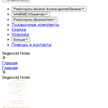
Piedzīvojumu dāvanas ikvienai gaumei!
Dāvanas
SAŅĒMĒJS
Saņēmējs
Piedzīvojumu dāvanas
Vieta
Подарочные комплекты
Скидки
Новинки
Больше
Помощь и контакты
Segevold Hotel
Главная
Главная
Segevold Hotel