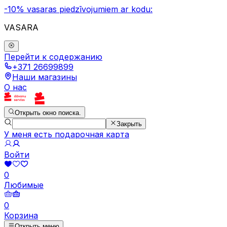
-10% vasaras piedzīvojumiem ar kodu:
VASARA
Перейти к содержанию
+371 26699899
Наши магазины
О нас
Открыть окно поиска.
Закрыть
У меня есть подарочная карта
Войти
0
Любимые
0
Корзина
Открыть меню