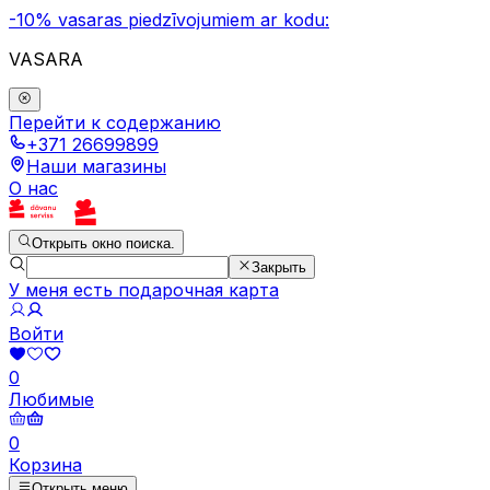
-10% vasaras piedzīvojumiem ar kodu:
VASARA
Перейти к содержанию
+371 26699899
Наши магазины
О нас
Открыть окно поиска.
Закрыть
У меня есть подарочная карта
Войти
0
Любимые
0
Корзина
Открыть меню