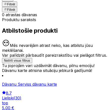
Filtrēt
Filtrēt
0 atrastas dāvanas
Produktu saraksts
Atbilstošie produkti
Mēs nevarējām atrast neko, kas atbilstu jūsu
meklēšanai.
Var palīdzēt pārbaudīt pareizrakstību vai pielāgot filtrus.
Notīrīt visus filtrus
Tu joprojām vari uzdāvināt dāvanu, pilnu emociju!
Dāvanu karte atrisina situāciju jebkurā gadījumā!
Dāvanu Serviss dāvanu karte
8.7
Lieliski
(
30
)
top
5
,
00
€