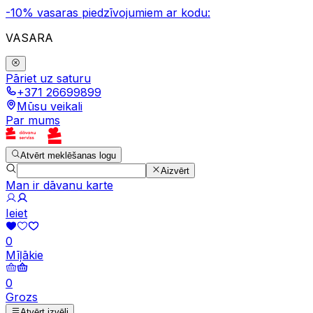
-10% vasaras piedzīvojumiem ar kodu:
VASARA
Pāriet uz saturu
+371 26699899
Mūsu veikali
Par mums
Atvērt meklēšanas logu
Aizvērt
Man ir dāvanu karte
Ieiet
0
Mīļākie
0
Grozs
Atvērt izvēli