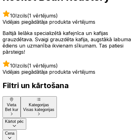
10
Izcils
(1 vērtējums)
Vidējais piegādātāja produkta vērtējums
Baltijā lielāka specializētā kafejnīca un kafijas
grauzdētava. Svaigi grauzdēta kafija, augstākā labuma
ēdiens un uzmanība ikvienam sīkumam. Tas patiesi
pārsteigs!
10
Izcils
(1 vērtējums)
Vidējais piegādātāja produkta vērtējums
Filtri un kārtošana
Vieta
Kategorijas
Bet kur
Visas kategorijas
Kārtot pēc
Cena