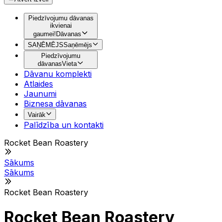
Piedzīvojumu dāvanas
ikvienai
gaumei!
Dāvanas
SAŅĒMĒJS
Saņēmējs
Piedzīvojumu
dāvanas
Vieta
Dāvanu komplekti
Atlaides
Jaunumi
Biznesa dāvanas
Vairāk
Palīdzība un kontakti
Rocket Bean Roastery
Sākums
Sākums
Rocket Bean Roastery
Rocket Bean Roastery