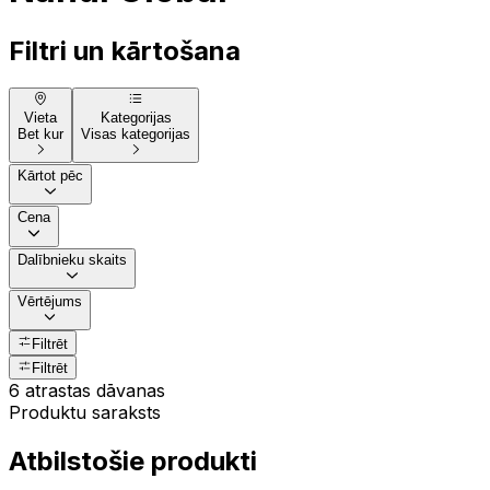
Filtri un kārtošana
Vieta
Kategorijas
Bet kur
Visas kategorijas
Kārtot pēc
Cena
Dalībnieku skaits
Vērtējums
Filtrēt
Filtrēt
6 atrastas dāvanas
Produktu saraksts
Atbilstošie produkti