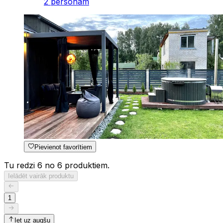
2 personām
Pievienot favorītiem
Tu redzi 6 no 6 produktiem.
Ielādēt vairāk produktu
1
Iet uz augšu