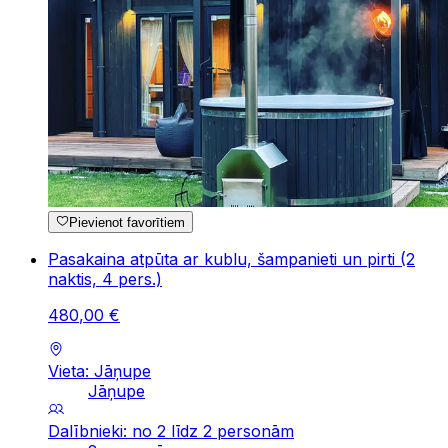
Pievienot favorītiem
Pasakaina atpūta ar kublu, šampanieti un pirti (2
naktis, 4 pers.)
480
,
00
€
Vieta: Jāņupe
Jāņupe
Dalībnieki: no 2 līdz 2 personām