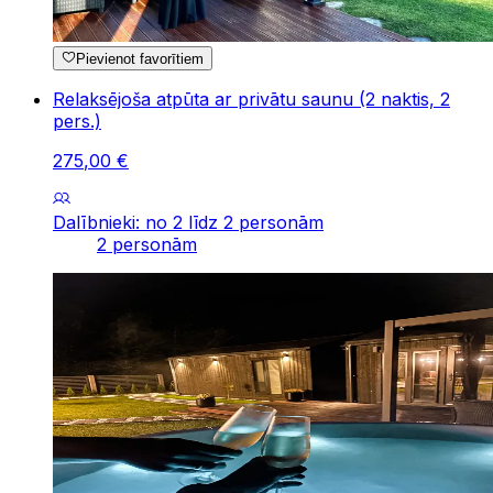
Pievienot favorītiem
Relaksējoša atpūta ar privātu saunu (2 naktis, 2
pers.)
275
,
00
€
Dalībnieki: no 2 līdz 2 personām
2 personām