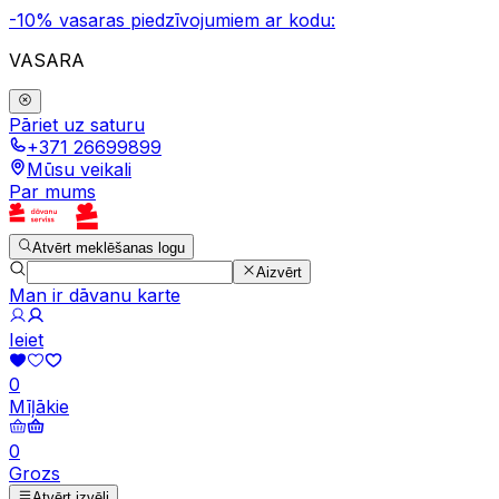
-10% vasaras piedzīvojumiem ar kodu:
VASARA
Pāriet uz saturu
+371 26699899
Mūsu veikali
Par mums
Atvērt meklēšanas logu
Aizvērt
Man ir dāvanu karte
Ieiet
0
Mīļākie
0
Grozs
Atvērt izvēli