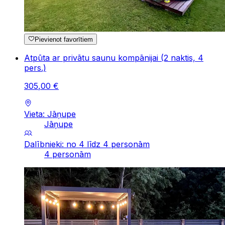
Pievienot favorītiem
Atpūta ar privātu saunu kompānijai (2 naktis, 4
pers.)
305
,
00
€
Vieta: Jāņupe
Jāņupe
Dalībnieki: no 4 līdz 4 personām
4 personām