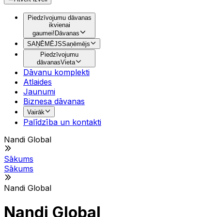
Piedzīvojumu dāvanas
ikvienai
gaumei!
Dāvanas
SAŅĒMĒJS
Saņēmējs
Piedzīvojumu
dāvanas
Vieta
Dāvanu komplekti
Atlaides
Jaunumi
Biznesa dāvanas
Vairāk
Palīdzība un kontakti
Nandi Global
Sākums
Sākums
Nandi Global
Nandi Global