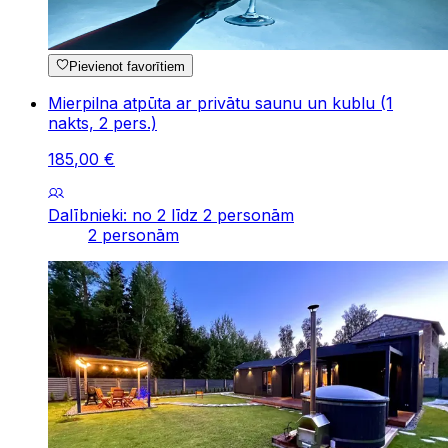
Pievienot favorītiem
Mierpilna atpūta ar privātu saunu un kublu (1
nakts, 2 pers.)
185
,
00
€
Dalībnieki: no 2 līdz 2 personām
2 personām