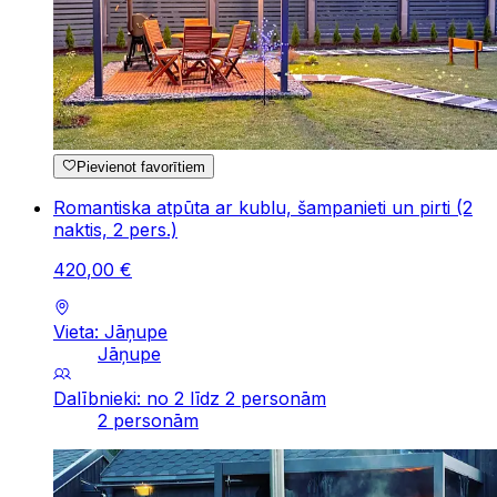
Pievienot favorītiem
Romantiska atpūta ar kublu, šampanieti un pirti (2
naktis, 2 pers.)
420
,
00
€
Vieta: Jāņupe
Jāņupe
Dalībnieki: no 2 līdz 2 personām
2 personām