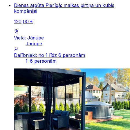
Dienas atpūta Pierīgā: malkas pirtiņa un kubls
kompānijai
120
,
00
€
Vieta: Jāņupe
Jāņupe
Dalībnieki: no 1 līdz 6 personām
1–6 personām