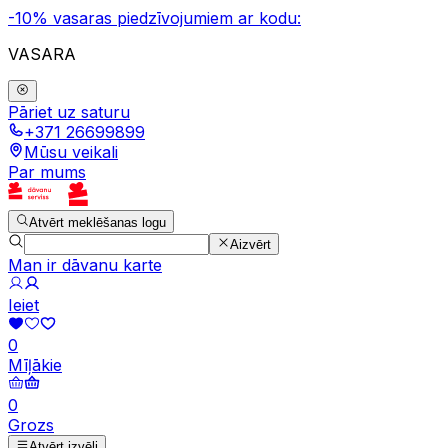
-10% vasaras piedzīvojumiem ar kodu:
VASARA
Pāriet uz saturu
+371 26699899
Mūsu veikali
Par mums
Atvērt meklēšanas logu
Aizvērt
Man ir dāvanu karte
Ieiet
0
Mīļākie
0
Grozs
Atvērt izvēli