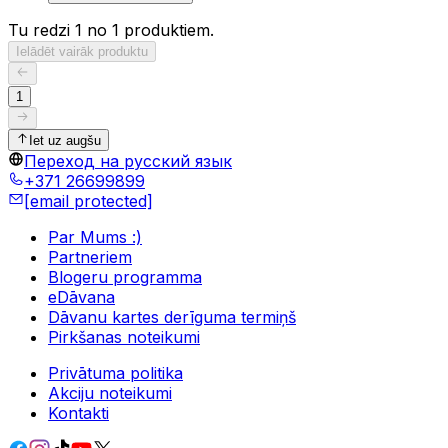
Tu redzi 1 no 1 produktiem.
Ielādēt vairāk produktu
1
Iet uz augšu
Переход на русский язык
+371 26699899
[email protected]
Par Mums :)
Partneriem
Blogeru programma
eDāvana
Dāvanu kartes derīguma termiņš
Pirkšanas noteikumi
Privātuma politika
Akciju noteikumi
Kontakti