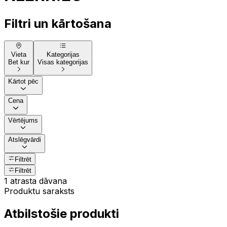
Filtri un kārtošana
Vieta
Kategorijas
Bet kur
Visas kategorijas
Kārtot pēc
Cena
Vērtējums
Atslēgvārdi
Filtrēt
Filtrēt
1 atrasta dāvana
Produktu saraksts
Atbilstošie produkti