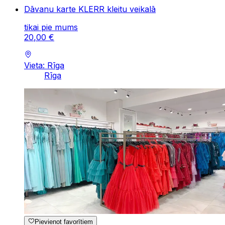
Dāvanu karte KLERR kleitu veikalā
tikai pie mums
20
,
00
€
Vieta: Rīga
Rīga
Pievienot favorītiem