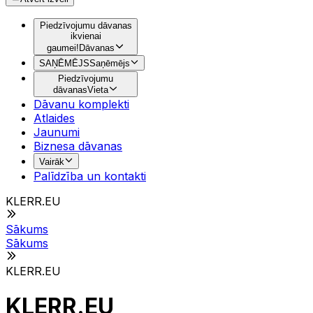
Piedzīvojumu dāvanas
ikvienai
gaumei!
Dāvanas
SAŅĒMĒJS
Saņēmējs
Piedzīvojumu
dāvanas
Vieta
Dāvanu komplekti
Atlaides
Jaunumi
Biznesa dāvanas
Vairāk
Palīdzība un kontakti
KLERR.EU
Sākums
Sākums
KLERR.EU
KLERR.EU