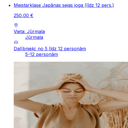
Meistarklase Japānas sejas joga (līdz 12 pers.)
250
,
00
€
Vieta: Jūrmala
Jūrmala
Dalībnieki: no 5 līdz 12 personām
5–12 personām