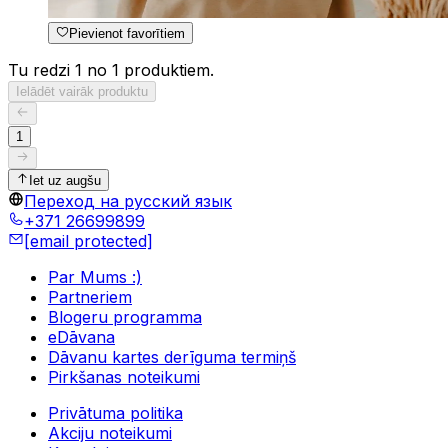
Pievienot favorītiem
Tu redzi 1 no 1 produktiem.
Ielādēt vairāk produktu
1
Iet uz augšu
Переход на русский язык
+371 26699899
[email protected]
Par Mums :)
Partneriem
Blogeru programma
eDāvana
Dāvanu kartes derīguma termiņš
Pirkšanas noteikumi
Privātuma politika
Akciju noteikumi