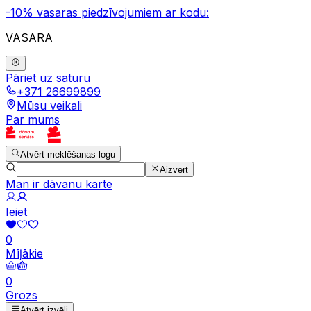
-10% vasaras piedzīvojumiem ar kodu:
VASARA
Pāriet uz saturu
+371 26699899
Mūsu veikali
Par mums
Atvērt meklēšanas logu
Aizvērt
Man ir dāvanu karte
Ieiet
0
Mīļākie
0
Grozs
Atvērt izvēli