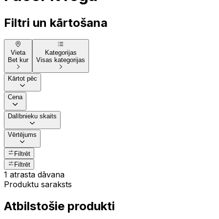
Filtri un kārtošana
Vieta
Kategorijas
Bet kur
Visas kategorijas
Kārtot pēc
Cena
Dalībnieku skaits
Vērtējums
Filtrēt
Filtrēt
1 atrasta dāvana
Produktu saraksts
Atbilstošie produkti