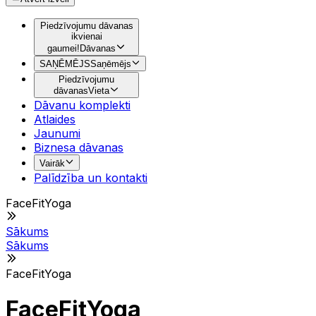
Piedzīvojumu dāvanas
ikvienai
gaumei!
Dāvanas
SAŅĒMĒJS
Saņēmējs
Piedzīvojumu
dāvanas
Vieta
Dāvanu komplekti
Atlaides
Jaunumi
Biznesa dāvanas
Vairāk
Palīdzība un kontakti
FaceFitYoga
Sākums
Sākums
FaceFitYoga
FaceFitYoga