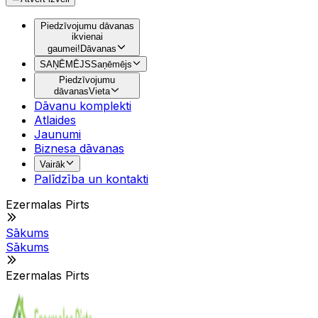
Piedzīvojumu dāvanas
ikvienai
gaumei!
Dāvanas
SAŅĒMĒJS
Saņēmējs
Piedzīvojumu
dāvanas
Vieta
Dāvanu komplekti
Atlaides
Jaunumi
Biznesa dāvanas
Vairāk
Palīdzība un kontakti
Ezermalas Pirts
Sākums
Sākums
Ezermalas Pirts