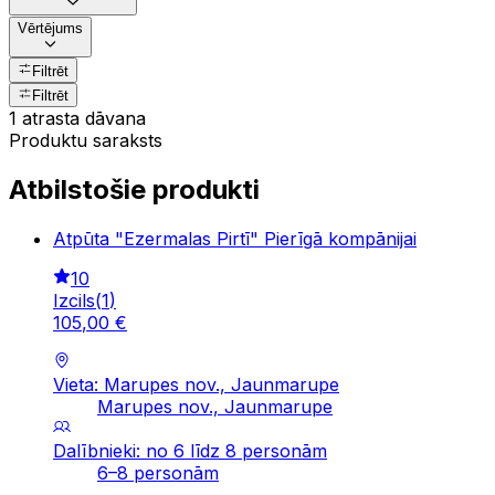
Vērtējums
Filtrēt
Filtrēt
1 atrasta dāvana
Produktu saraksts
Atbilstošie produkti
Atpūta "Ezermalas Pirtī" Pierīgā kompānijai
10
Izcils
(
1
)
105
,
00
€
Vieta: Marupes nov., Jaunmarupe
Marupes nov., Jaunmarupe
Dalībnieki: no 6 līdz 8 personām
6–8 personām