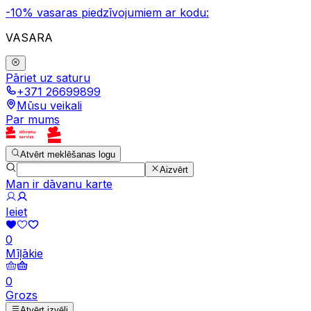
-10% vasaras piedzīvojumiem ar kodu:
VASARA
Pāriet uz saturu
+371 26699899
Mūsu veikali
Par mums
Atvērt meklēšanas logu
Aizvērt
Man ir dāvanu karte
Ieiet
0
Mīļākie
0
Grozs
Atvērt izvēli