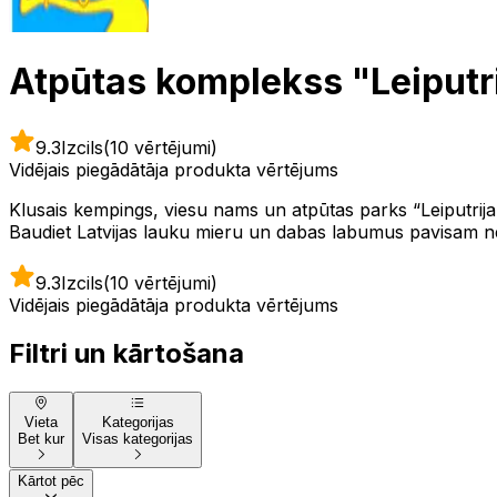
Atpūtas komplekss "Leiputr
9.3
Izcils
(10 vērtējumi)
Vidējais piegādātāja produkta vērtējums
Klusais kempings, viesu nams un atpūtas parks “Leiputrija
Baudiet Latvijas lauku mieru un dabas labumus pavisam netāl
9.3
Izcils
(10 vērtējumi)
Vidējais piegādātāja produkta vērtējums
Filtri un kārtošana
Vieta
Kategorijas
Bet kur
Visas kategorijas
Kārtot pēc