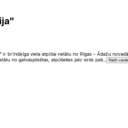
ija"
” ir brīnišķīga vieta atpūtai netālu no Rīgas – Ādažu novad
u no galvaspilsētas, atpūtieties pēc sirds pati...
Rādīt vairā