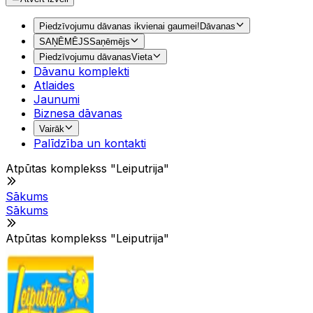
Piedzīvojumu dāvanas ikvienai gaumei!
Dāvanas
SAŅĒMĒJS
Saņēmējs
Piedzīvojumu dāvanas
Vieta
Dāvanu komplekti
Atlaides
Jaunumi
Biznesa dāvanas
Vairāk
Palīdzība un kontakti
Atpūtas komplekss "Leiputrija"
Sākums
Sākums
Atpūtas komplekss "Leiputrija"