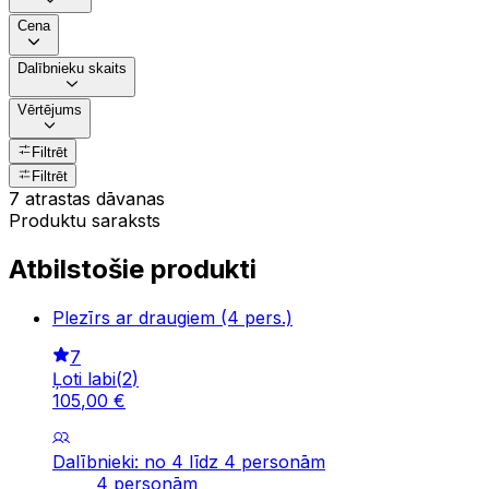
Cena
Dalībnieku skaits
Vērtējums
Filtrēt
Filtrēt
7 atrastas dāvanas
Produktu saraksts
Atbilstošie produkti
Plezīrs ar draugiem (4 pers.)
7
Ļoti labi
(
2
)
105
,
00
€
Dalībnieki: no 4 līdz 4 personām
4 personām