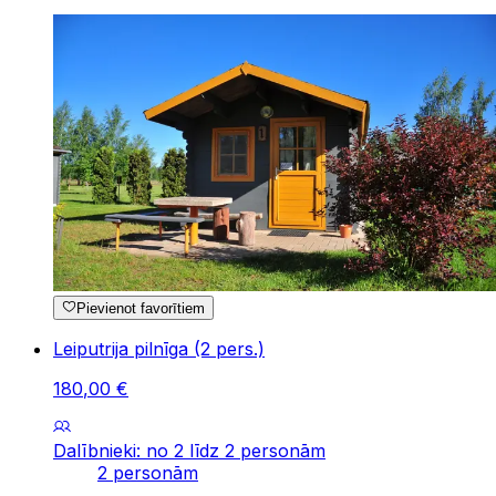
Pievienot favorītiem
Leiputrija pilnīga (2 pers.)
180
,
00
€
Dalībnieki: no 2 līdz 2 personām
2 personām