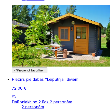
Pievienot favorītiem
Plezīrs pie dabas ’’Leiputrijā’’ diviem
72
,
00
€
Dalībnieki: no 2 līdz 2 personām
2 personām