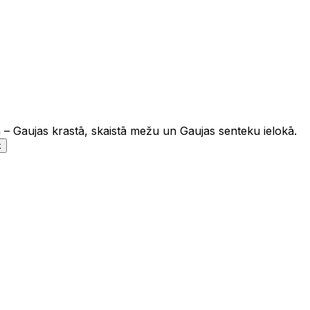
ā – Gaujas krastā, skaistā mežu un Gaujas senteku ielokā.
k