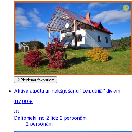
Pievienot favorītiem
Aktīva atpūta ar nakšņošanu ’’Leiputrijā’’ diviem
117
,
00
€
Dalībnieki: no 2 līdz 2 personām
2 personām