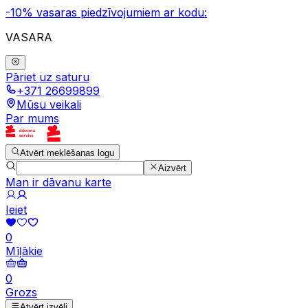
-10% vasaras piedzīvojumiem ar kodu:
VASARA
Pāriet uz saturu
+371 26699899
Mūsu veikali
Par mums
Atvērt meklēšanas logu
Aizvērt
Man ir dāvanu karte
Ieiet
0
Mīļākie
0
Grozs
Atvērt izvēli