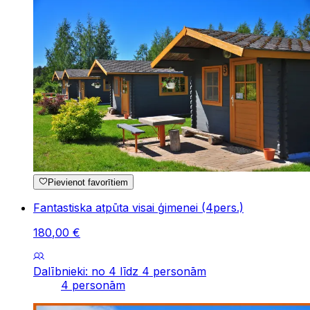
Pievienot favorītiem
Fantastiska atpūta visai ģimenei (4pers.)
180
,
00
€
Dalībnieki: no 4 līdz 4 personām
4 personām