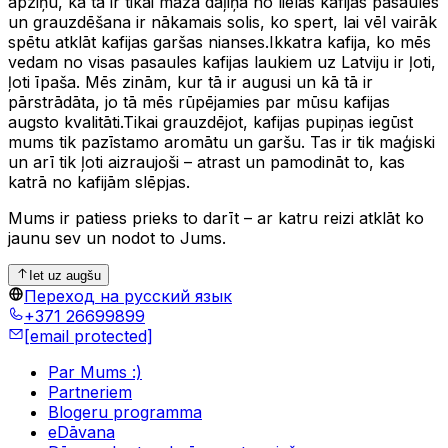
apziņu, ka tā ir tikai maza daļiņa no lielās kafijas pasaules
un grauzdēšana ir nākamais solis, ko spert, lai vēl vairāk
spētu atklāt kafijas garšas nianses.Ikkatra kafija, ko mēs
vedam no visas pasaules kafijas laukiem uz Latviju ir ļoti,
ļoti īpaša. Mēs zinām, kur tā ir augusi un kā tā ir
pārstrādāta, jo tā mēs rūpējamies par mūsu kafijas
augsto kvalitāti.Tikai grauzdējot, kafijas pupiņas iegūst
mums tik pazīstamo aromātu un garšu. Tas ir tik maģiski
un arī tik ļoti aizraujoši – atrast un pamodināt to, kas
katrā no kafijām slēpjas.
Mums ir patiess prieks to darīt – ar katru reizi atklāt ko
jaunu sev un nodot to Jums.
Iet uz augšu
Переход на русский язык
+371 26699899
[email protected]
Par Mums :)
Partneriem
Blogeru programma
eDāvana