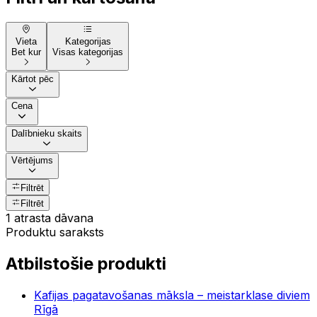
Vieta
Kategorijas
Bet kur
Visas kategorijas
Kārtot pēc
Cena
Dalībnieku skaits
Vērtējums
Filtrēt
Filtrēt
1 atrasta dāvana
Produktu saraksts
Atbilstošie produkti
Kafijas pagatavošanas māksla – meistarklase diviem
Rīgā