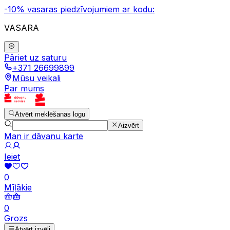
-10% vasaras piedzīvojumiem ar kodu:
VASARA
Pāriet uz saturu
+371 26699899
Mūsu veikali
Par mums
Atvērt meklēšanas logu
Aizvērt
Man ir dāvanu karte
Ieiet
0
Mīļākie
0
Grozs
Atvērt izvēli