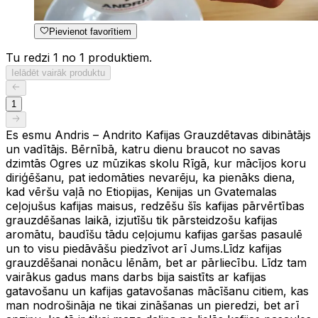
Pievienot favorītiem
Tu redzi 1 no 1 produktiem.
Ielādēt vairāk produktu
1
Es esmu Andris – Andrito Kafijas Grauzdētavas dibinātājs
un vadītājs. Bērnībā, katru dienu braucot no savas
dzimtās Ogres uz mūzikas skolu Rīgā, kur mācījos koru
diriģēšanu, pat iedomāties nevarēju, ka pienāks diena,
kad vēršu vaļā no Etiopijas, Kenijas un Gvatemalas
ceļojušus kafijas maisus, redzēšu šīs kafijas pārvērtības
grauzdēšanas laikā, izjutīšu tik pārsteidzošu kafijas
aromātu, baudīšu tādu ceļojumu kafijas garšas pasaulē
un to visu piedāvāšu piedzīvot arī Jums.Līdz kafijas
grauzdēšanai nonācu lēnām, bet ar pārliecību. Līdz tam
vairākus gadus mans darbs bija saistīts ar kafijas
gatavošanu un kafijas gatavošanas mācīšanu citiem, kas
man nodrošināja ne tikai zināšanas un pieredzi, bet arī