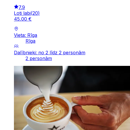
7.9
Ļoti labi
(
20
)
45
,
00
€
Vieta: Rīga
Rīga
Dalībnieki: no 2 līdz 2 personām
2 personām