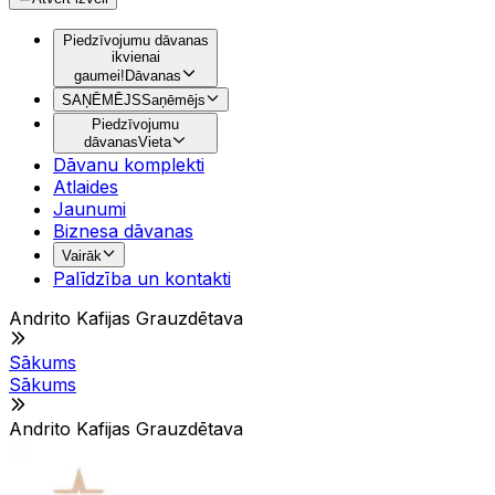
Piedzīvojumu dāvanas
ikvienai
gaumei!
Dāvanas
SAŅĒMĒJS
Saņēmējs
Piedzīvojumu
dāvanas
Vieta
Dāvanu komplekti
Atlaides
Jaunumi
Biznesa dāvanas
Vairāk
Palīdzība un kontakti
Andrito Kafijas Grauzdētava
Sākums
Sākums
Andrito Kafijas Grauzdētava