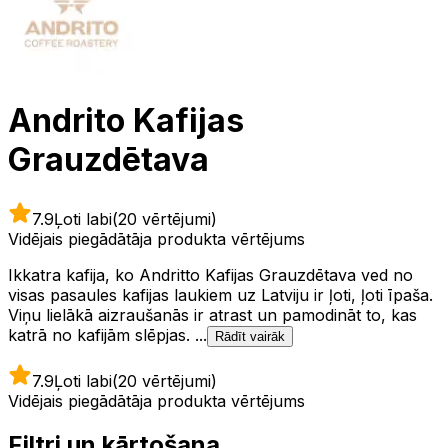
Andrito Kafijas
Grauzdētava
7.9
Ļoti labi
(20 vērtējumi)
Vidējais piegādātāja produkta vērtējums
Ikkatra kafija, ko Andritto Kafijas Grauzdētava ved no
visas pasaules kafijas laukiem uz Latviju ir ļoti, ļoti īpaša.
Viņu lielākā aizraušanās ir atrast un pamodināt to, kas
katrā no kafijām slēpjas. ...
Rādīt vairāk
7.9
Ļoti labi
(20 vērtējumi)
Vidējais piegādātāja produkta vērtējums
Filtri un kārtošana