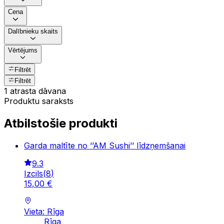
Cena
Dalībnieku skaits
Vērtējums
Filtrēt
Filtrēt
1 atrasta dāvana
Produktu saraksts
Atbilstošie produkti
Garda maltīte no ’’AM Sushi’’ līdzņemšanai
9.3
Izcils
(
8
)
15
,
00
€
Vieta: Rīga
Rīga