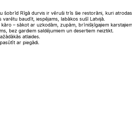
obrīd Rīgā durvis ir vēruši trīs šie restorāni, kuri atrod
varētu baudīt, iespējams, labākos sušī Latvijā.
ko kāro – sākot ar uzkodām, zupām, brīnišķīgajiem karstaji
s, bez gardiem saldējumiem un desertiem neiztikt.
ažādākās atlaides.
asūtīt ar piegādi.