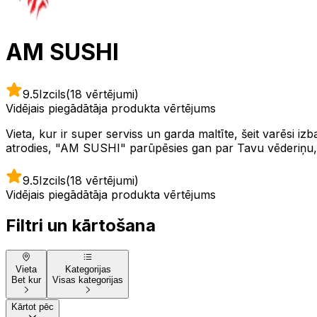
AM SUSHI
9.5
Izcils
(18 vērtējumi)
Vidējais piegādātāja produkta vērtējums
Vieta, kur ir super serviss un garda maltīte, šeit varēsi i
atrodies, "AM SUSHI" parūpēsies gan par Tavu vēderiņu, g
9.5
Izcils
(18 vērtējumi)
Vidējais piegādātāja produkta vērtējums
Filtri un kārtošana
Vieta
Kategorijas
Bet kur
Visas kategorijas
Kārtot pēc