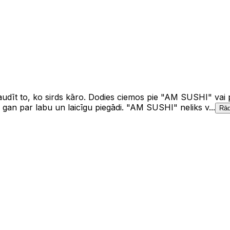
zbaudīt to, ko sirds kāro. Dodies ciemos pie "AM SUSHI" vai 
an par labu un laicīgu piegādi. "AM SUSHI" neliks v...
Rād