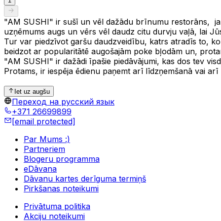
1
"AM SUSHI" ir sušī un vēl dažādu brīnumu restorāns, jau š
uzņēmums augs un vērs vēl daudz citu durvju vaļā, lai Jūs 
Tur var piedzīvot garšu daudzveidību, katrs atradīs to, 
beidzot ar popularitātē augošajām poke bļodām un, protam
"AM SUSHI" ir dažādi īpašie piedāvājumi, kas dos tev visd
Protams, ir iespēja ēdienu paņemt arī līdzņemšanā vai arī p
Iet uz augšu
Переход на русский язык
+371 26699899
[email protected]
Par Mums :)
Partneriem
Blogeru programma
eDāvana
Dāvanu kartes derīguma termiņš
Pirkšanas noteikumi
Privātuma politika
Akciju noteikumi