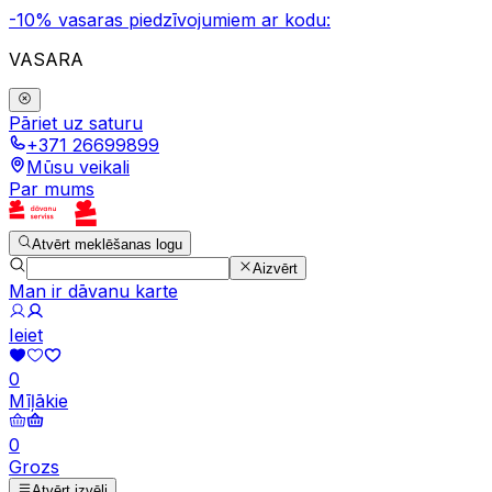
-10% vasaras piedzīvojumiem ar kodu:
VASARA
Pāriet uz saturu
+371 26699899
Mūsu veikali
Par mums
Atvērt meklēšanas logu
Aizvērt
Man ir dāvanu karte
Ieiet
0
Mīļākie
0
Grozs
Atvērt izvēli