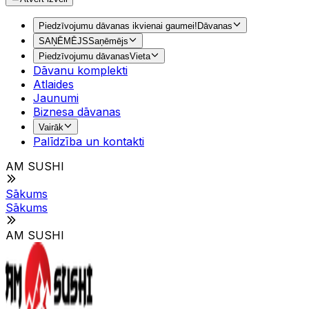
Piedzīvojumu dāvanas ikvienai gaumei!
Dāvanas
SAŅĒMĒJS
Saņēmējs
Piedzīvojumu dāvanas
Vieta
Dāvanu komplekti
Atlaides
Jaunumi
Biznesa dāvanas
Vairāk
Palīdzība un kontakti
AM SUSHI
Sākums
Sākums
AM SUSHI