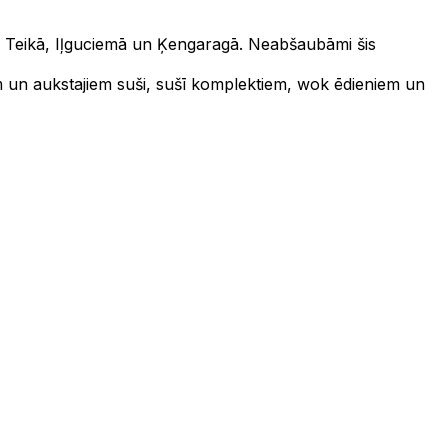
as Teikā, Iļguciemā un Ķengaragā. Neabšaubāmi šis
em un aukstajiem suši, sušī komplektiem, wok ēdieniem un